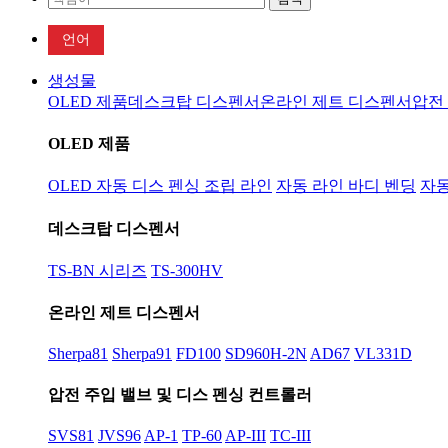
언어
생성물
OLED 제품
데스크탑 디스펜서
온라인 제트 디스펜서
압전
OLED 제품
OLED 자동 디스 펜싱 조립 라인
자동 라인 바디 벤딩
자동
데스크탑 디스펜서
TS-BN 시리즈
TS-300HV
온라인 제트 디스펜서
Sherpa81
Sherpa91
FD100
SD960H-2N
AD67
VL331D
압전 주입 밸브 및 디스 펜싱 컨트롤러
SVS81
JVS96
AP-1
TP-60
AP-III
TC-III